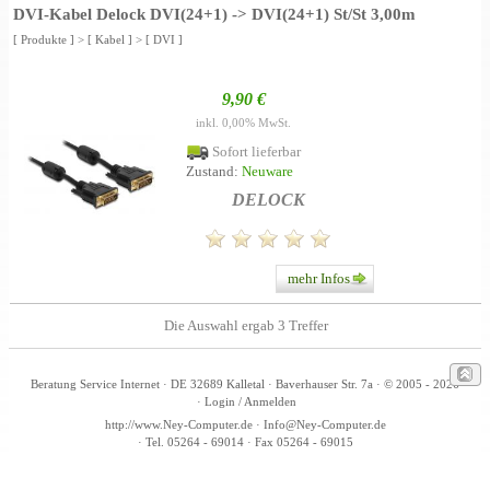
DVI-Kabel Delock DVI(24+1) -> DVI(24+1) St/St 3,00m
[ Produkte ]
>
[ Kabel ]
>
[ DVI ]
9,90 €
inkl. 0,00% MwSt.
Sofort lieferbar
Zustand:
Neuware
DELOCK
mehr Infos
Die Auswahl ergab 3 Treffer
Beratung Service Internet · DE 32689 Kalletal
· Baverhauser Str. 7a · © 2005 - 2026
· Login / Anmelden
http://www.Ney-Computer.de
·
Info@Ney-Computer.de
· Tel. 05264 - 69014 · Fax 05264 - 69015