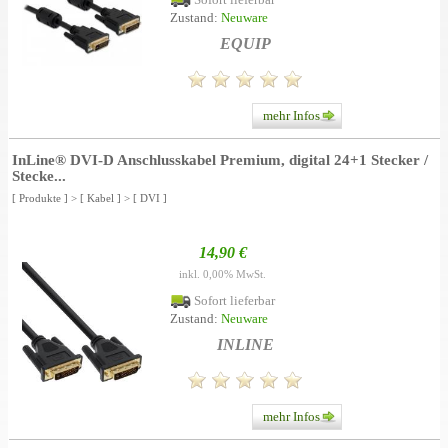
Zustand:
Neuware
EQUIP
mehr Infos
InLine® DVI-D Anschlusskabel Premium, digital 24+1 Stecker /
Stecke...
[ Produkte ]
>
[ Kabel ]
>
[ DVI ]
14,90 €
inkl. 0,00% MwSt.
Sofort lieferbar
Zustand:
Neuware
INLINE
mehr Infos