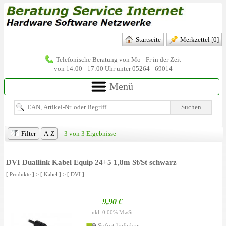
Startseite
Merkzettel
[0]
Telefonische Beratung von Mo - Fr in der Zeit
von 14:00 - 17:00 Uhr unter 05264 - 69014
Menü
Suchen
Filter
A-Z
3 von 3 Ergebnisse
DVI Duallink Kabel Equip 24+5 1,8m St/St schwarz
[ Produkte ]
>
[ Kabel ]
>
[ DVI ]
9,90 €
inkl. 0,00% MwSt.
Sofort lieferbar